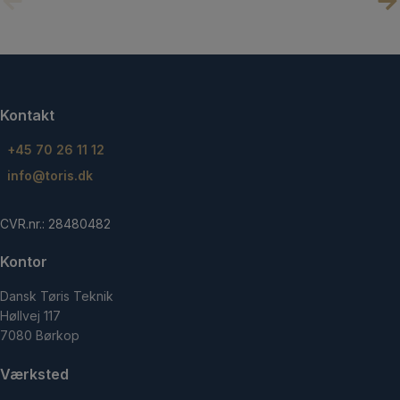
Kontakt
+45 70 26 11 12
info@toris.dk
CVR.nr.: 28480482
Kontor
Dansk Tøris Teknik
Høllvej 117
7080 Børkop
Værksted