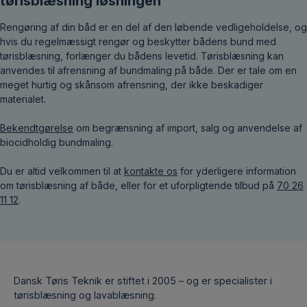
tørisblæsning løsningen
Rengøring af din båd er en del af den løbende vedligeholdelse, og
hvis du regelmæssigt rengør og beskytter bådens bund med
tørisblæsning, forlænger du bådens levetid. Tørisblæsning kan
anvendes til afrensning af bundmaling på både. Der er tale om en
meget hurtig og skånsom afrensning, der ikke beskadiger
materialet.
Bekendtgørelse
om begrænsning af import, salg og anvendelse af
biocidholdig bundmaling.
Du er altid velkommen til at
kontakte os
for yderligere information
om tørisblæsning af både, eller for et uforpligtende tilbud på
70 26
11 12
.
Dansk Tøris Teknik er stiftet i 2005 – og er specialister i
tørisblæsning og lavablæsning.