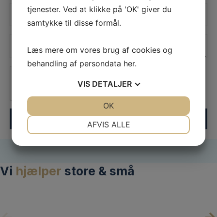
*
Telefon
tjenester. Ved at klikke på 'OK' giver du
*
samtykke til disse formål.
Besked
Læs mere om vores brug af cookies og
*
behandling af persondata
her
.
VIS
DETALJER
Jeg er ikke en robot
JA
NEJ
OK
JA
NEJ
Send forespørgsel
NØDVENDIGE
PRÆFERENCER
AFVIS ALLE
JA
NEJ
JA
NEJ
MARKETING
STATISTIK
Vi
hjælper
store & små