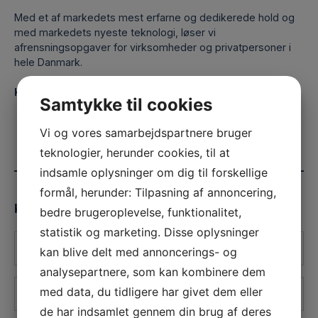
Med et af markedets mest erfarne og dedikerede hold og
med markedets nyeste teknologi, løser vi
afrensningsopgaver for virksomheder og privatpersoner i
hele Danmark.
Kontakt os uforpligtende.
Samtykke til cookies
+45 70 26 11 12
Vi og vores samarbejdspartnere bruger
info@toris.dk
teknologier, herunder cookies, til at
indsamle oplysninger om dig til forskellige
formål, herunder: Tilpasning af annoncering,
Kontakt os
bedre brugeroplevelse, funktionalitet,
statistik og marketing. Disse oplysninger
Navn
kan blive delt med annoncerings- og
*
analysepartnere, som kan kombinere dem
E-
med data, du tidligere har givet dem eller
mail
de har indsamlet gennem din brug af deres