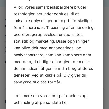
Vi og vores samarbejdspartnere bruger
teknologier, herunder cookies, til at
indsamle oplysninger om dig til forskellige
Dansk Tøris Teknik er stiftet i 2005 – og er specialister i
tørisblæsning og lavablæsning.
formål, herunder: Tilpasning af annoncering,
bedre brugeroplevelse, funktionalitet,
Med et af markedets mest erfarne og dedikerede hold og
statistik og marketing. Disse oplysninger
med markedets nyeste teknologi, løser vi
afrensningsopgaver for virksomheder og privatpersoner i
kan blive delt med annoncerings- og
hele Danmark.
analysepartnere, som kan kombinere dem
med data, du tidligere har givet dem eller
Kontakt os uforpligtende.
de har indsamlet gennem din brug af deres
+45 70 26 11 12
tjenester. Ved at klikke på 'OK' giver du
info@toris.dk
samtykke til disse formål.
Læs mere om vores brug af cookies og
Kontakt os
behandling af persondata
her
.