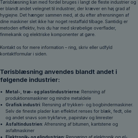
Tørisblæsning kan med fordel bruges i langt de fleste industrier og
er blandt andet velegnet til industrier, der kræver en høj grad af
hygiejne. Det hænger sammen med, at du efter afrensningen af
dine maskiner slet ikke har noget restaffald tilbage. Samtidig er
metoden effektiv, hvis du har med skrøbelige overflader,
finmekanik og elektriske komponenter at gøre.
Kontakt os for mere information – ring, skriv eller udfyld
kontaktformular i siden.
Tørisblæsning anvendes blandt andet i
følgende industrier:
Metal-, træ- og plastindustrierne
: Rensning af
produktionsmaskiner og mindre metaldele
Grafisk industri
: Rensning af trykkeri- og bogbindermaskiner.
Selv de fineste plader kan effektivt renses for blæk, fedt, olie
og andet snavs som trykfarve, papirstøv og limrester
Asfaltindustrien
: Afrensning af bitumen, kantstene og
asfaltmaskiner
Elektronik- og elindustrien
: Rengøring af elektronik og el-