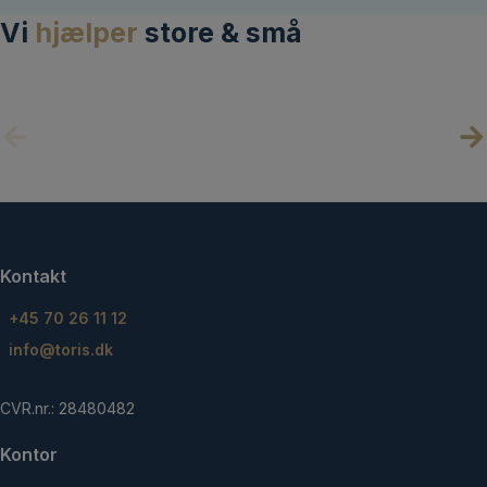
Vi
hjælper
store & små
Kontakt
+45 70 26 11 12
info@toris.dk
CVR.nr.: 28480482
Kontor