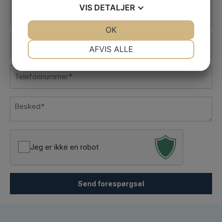
Navn
VIS
DETALJER
*
JA
NEJ
OK
JA
NEJ
E-
NØDVENDIGE
PRÆFERENCER
AFVIS ALLE
mail
*
JA
NEJ
JA
NEJ
Telefon
MARKETING
STATISTIK
*
Besked
*
Jeg er ikke en robot
Send forespørgsel