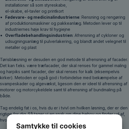
installationer så som styreskabe,
el-skabe, el-tavler og printkort
Fødevare- og medicinalindustrierne
: Rensning og rengøring
af produktionsmaskiner og pakkeanlæg. Metoden lever op til
industriernes høje krav til hygiejne
Overfladebehandlingsindustrien
: Afrensning af cykloner og
udsugningsanlæg til pulverlakering, og blandt andet velegnet til
metaller og plast
Tørisblæsning er desuden en god metode til afrensning af facader.
Det kan f.eks. være træfacader, der skal renses for gammel maling
og harpiks samt facader, der skal renses for kalk (eksempelvis
kirker). Metoden er også god i forbindelse med bekæmpelse af
svampeskader og algevækst, ligesom den er ideel til afrensning af
motorer og motorcykeldele samt til afrensning af bundmaling på
både.
Tag endelig fat i os, hvis du er i tvivl om hvilken løsning, der er den
rigtige for dig. Så tager vi en snak om dine behov og finder ud af,
hvordan vi bedst løser dem.
Samtykke til cookies